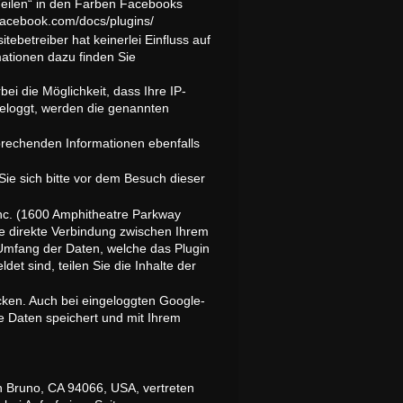
„Teilen“ in den Farben Facebooks
.facebook.com/docs/plugins/
ebetreiber hat keinerlei Einfluss auf
mationen dazu finden Sie
ei die Möglichkeit, dass Ihre IP-
geloggt, werden die genannten
sprechenden Informationen ebenfalls
ie sich bitte vor dem Besuch dieser
Inc. (1600 Amphitheatre Parkway
ne direkte Verbindung zwischen Ihrem
 Umfang der Daten, welche das Plugin
et sind, teilen Sie die Inhalte der
cken. Auch bei eingeloggten Google-
e Daten speichert und mit Ihrem
n Bruno, CA 94066, USA, vertreten