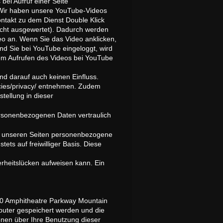
ei Aufruf einer Seite
. Wir haben unsere YouTube-Videos
takt zu dem Dienst Double Klick
cht ausgewertet). Dadurch werden
eo an. Wenn Sie das Video anklicken,
nd Sie bei YouTube eingeloggt, wird
dem Aufrufen des Videos bei YouTube
d darauf auch keinen Einfluss.
cies/privacy/ entnehmen. Zudem
tellung in dieser
ersonenbezogenen Daten vertraulich
uf unseren Seiten personenbezogene
ets auf freiwilliger Basis. Diese
erheitslücken aufweisen kann. Ein
600 Amphitheatre Parkway Mountain
puter gespeichert werden und die
onen über Ihre Benutzung dieser