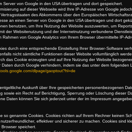
n Server von Google in den USA übertragen und dort gespeichert.
ymisierung auf dieser Webseite wird Ihre IP-Adresse von Google jedoch
 Vertragsstaaten des Abkommens über den Europäischen Wirtschaftsra
esse an einen Server von Google in den USA übertragen und dort gekür
onen benutzen, um Ihre Nutzung der Website auszuwerten, um Reports 
it der Websitenutzung und der Internetnutzung verbundene Dienstle
im Rahmen von Google Analytics von Ihrem Browser übermittelte IP-Adr
ies durch eine entsprechende Einstellung Ihrer Browser-Software verh
enfalls nicht sämtliche Funktionen dieser Website vollumfänglich wer
rch das Cookie erzeugten und auf Ihre Nutzung der Website bezogenen 
r Daten durch Google verhindern, indem sie das unter dem folgenden 
//tools.google.com/dlpage/gaoptout?hl=de
nentgeltliche Auskunft über Ihre gespeicherten personenbezogenen Da
 sowie ein Recht auf Berichtigung, Sperrung oder Löschung dieser Da
 Daten können Sie sich jederzeit unter der im Impressum angegebe
ise so genannte Cookies. Cookies richten auf Ihrem Rechner keinen Sc
utzerfreundlicher, effektiver und sicherer zu machen. Cookies sind kle
 Browser speichert.