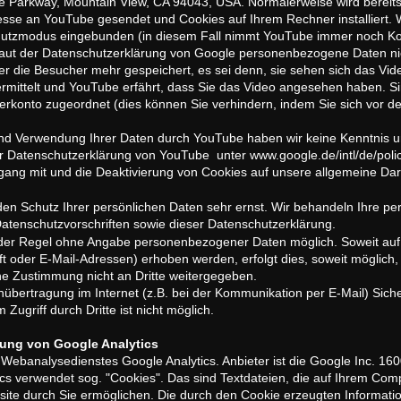
e Parkway, Mountain View, CA 94043, USA. Normalerweise wird bereits b
resse an YouTube gesendet und Cookies auf Ihrem Rechner installiert
hutzmodus eingebunden (in diesem Fall nimmt YouTube immer noch Kon
laut der Datenschutzerklärung von Google personenbezogene Daten ni
r die Besucher mehr gespeichert, es sei denn, sie sehen sich das Vid
rmittelt und YouTube erfährt, dass Sie das Video angesehen haben. Si
erkonto zugeordnet (dies können Sie verhindern, indem Sie sich vor 
d Verwendung Ihrer Daten durch YouTube haben wir keine Kenntnis un
r Datenschutzerklärung von YouTube unter www.google.de/intl/de/poli
gang mit und die Deaktivierung von Cookies auf unsere allgemeine Dars
den Schutz Ihrer persönlichen Daten sehr ernst. Wir behandeln Ihre p
atenschutzvorschriften sowie dieser Datenschutzerklärung.
n der Regel ohne Angabe personenbezogener Daten möglich. Soweit a
 oder E-Mail-Adressen) erhoben werden, erfolgt dies, soweit möglich, st
e Zustimmung nicht an Dritte weitergegeben.
nübertragung im Internet (z.B. bei der Kommunikation per E-Mail) Sich
Zugriff durch Dritte ist nicht möglich.
zung von Google Analytics
Webanalysedienstes Google Analytics. Anbieter ist die Google Inc. 1
cs verwendet sog. "Cookies". Das sind Textdateien, die auf Ihrem Com
ite durch Sie ermöglichen. Die durch den Cookie erzeugten Informati