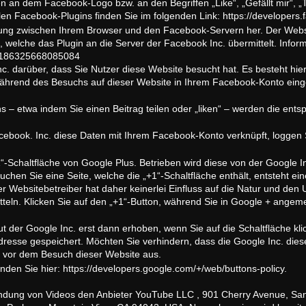
n an dem Facebook-Logo bzw. an den Begriffen „Like“, „Gefällt mir“, 
len Facebook-Plugins finden Sie im folgenden Link: https://developers
ndung zwischen Ihrem Browser und den Facebook-Servern her. Der Websit
welche das Plugin an die Server der Facebook Inc. übermittelt. Infor
p/186325668085084
c. darüber, dass Sie Nutzer diese Website besucht hat. Es besteht hierb
während des Besuchs auf dieser Website in Ihrem Facebook-Konto ein
s – etwa indem Sie einen Beitrag teilen oder „liken“ – werden die ent
cebook. Inc. diese Daten mit Ihrem Facebook-Konto verknüpft, loggen S
1“-Schaltfläche von Google Plus. Betrieben wird diese von der Google 
hen Sie eine Seite, welche die „+1“-Schaltfläche enthält, entsteht ei
 Websitebetreiber hat daher keinerlei Einfluss auf die Natur und den
teln. Klicken Sie auf den „+1“-Button, während Sie in Google + angemeld
der Google Inc. erst dann erhoben, wenn Sie auf die Schaltfläche kli
dresse gespeichert. Möchten Sie verhindern, dass die Google Inc. dies
te vor dem Besuch dieser Website aus.
inden Sie hier: https://developers.google.com/+/web/buttons-policy.
indung von Videos den Anbieter YouTube LLC , 901 Cherry Avenue, Sa